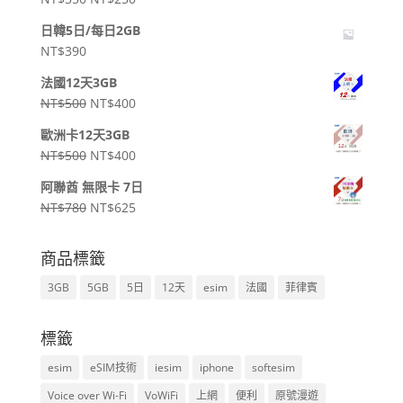
始
前
日韓5日/每日2GB
價
價
NT$
390
格：
格：
NT$350。
NT$250。
法國12天3GB
原
目
NT$
500
NT$
400
始
前
歐洲卡12天3GB
價
價
原
目
NT$
500
NT$
400
格：
格：
始
前
NT$500。
NT$400。
阿聯酋 無限卡 7日
價
價
原
目
NT$
780
NT$
625
格：
格：
始
前
NT$500。
NT$400。
價
價
商品標籤
格：
格：
3GB
5GB
5日
12天
esim
法國
菲律賓
NT$780。
NT$625。
標籤
esim
eSIM技術
iesim
iphone
softesim
Voice over Wi-Fi
VoWiFi
上網
便利
原號漫遊