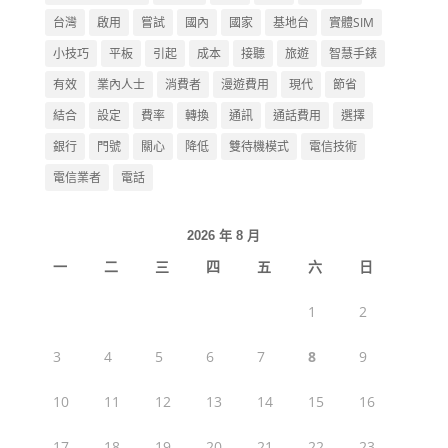
台灣
啟用
嘗試
國內
國家
基地台
實體SIM
小技巧
平板
引起
成本
接聽
旅遊
智慧手錶
有效
業內人士
消費者
漫遊費用
現代
節省
結合
設定
費率
轉換
通訊
通話費用
選擇
銀行
門號
關心
降低
雙待機模式
電信技術
電信業者
電話
2026 年 8 月
一
二
三
四
五
六
日
1
2
3
4
5
6
7
8
9
10
11
12
13
14
15
16
17
18
19
20
21
22
23