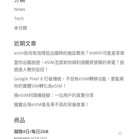
News
Tech
未分類
近期文章
esim如何有效降低出國時的通話費用？VoWiFi可能是答案
當你出國旅遊，eSIM怎麼助你順利接聽原號碼的來電？旅
遊達人教你這招！
Google Pixel 8 打破傳統，不但有eSIM轉移功能，更能將
你的實體SIM轉化為eSIM！
換eSIM的頭痛經驗：一位用戶的真實分享
揭露台灣eSIM普及率不高的背後故事！
商品
越南4日/每日2GB
原
目
NT$
350
NT$
250