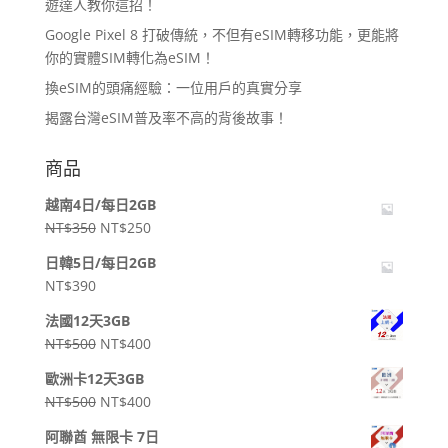
遊達人教你這招！
Google Pixel 8 打破傳統，不但有eSIM轉移功能，更能將
你的實體SIM轉化為eSIM！
換eSIM的頭痛經驗：一位用戶的真實分享
揭露台灣eSIM普及率不高的背後故事！
商品
越南4日/每日2GB
原
目
NT$
350
NT$
250
始
前
日韓5日/每日2GB
價
價
NT$
390
格：
格：
NT$350。
NT$250。
法國12天3GB
原
目
NT$
500
NT$
400
始
前
歐洲卡12天3GB
價
價
原
目
NT$
500
NT$
400
格：
格：
始
前
NT$500。
NT$400。
阿聯酋 無限卡 7日
價
價