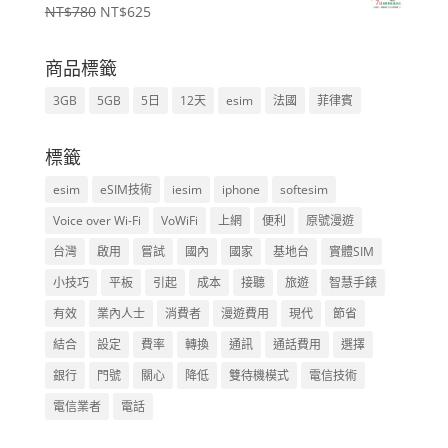
原
目
NT$
780
NT$
625
格：
格：
始
前
NT$500。
NT$400。
價
價
商品標籤
格：
格：
3GB
5GB
5日
12天
esim
法國
菲律賓
NT$780。
NT$625。
標籤
esim
eSIM技術
iesim
iphone
softesim
Voice over Wi-Fi
VoWiFi
上網
便利
原號漫遊
台灣
啟用
嘗試
國內
國家
基地台
實體SIM
小技巧
平板
引起
成本
接聽
旅遊
智慧手錶
有效
業內人士
消費者
漫遊費用
現代
節省
結合
設定
費率
轉換
通訊
通話費用
選擇
銀行
門號
關心
降低
雙待機模式
電信技術
電信業者
電話